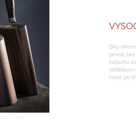
VYSOC
Díky silné
pevně, bez 
vzduchu zar
nežádoucí v
hned, po k