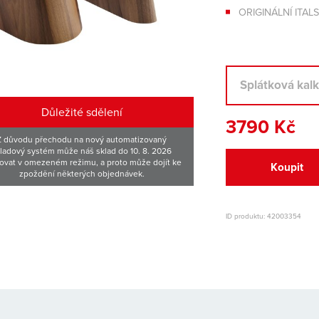
ORIGINÁLNÍ ITAL
Splátková kal
Důležité sdělení
3790 Kč
Z důvodu přechodu na nový automatizovaný
ladový systém může náš sklad do 10. 8. 2026
ovat v omezeném režimu, a proto může dojít ke
Koupit
zpoždění některých objednávek.
ID produktu: 42003354