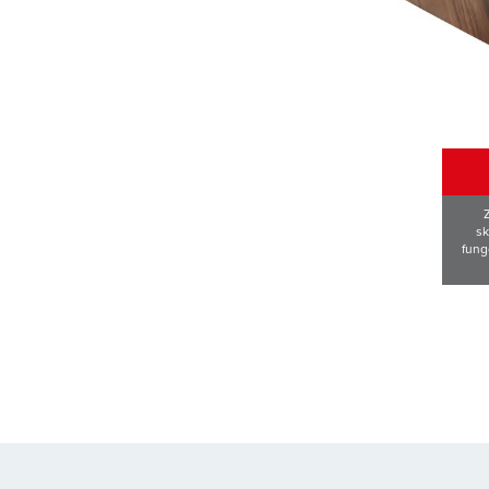
sk
fung