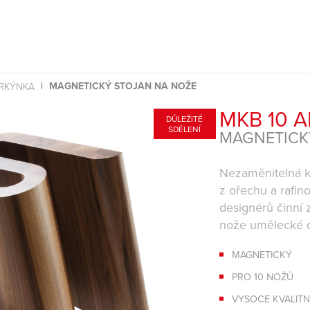
MAGNETICKÝ STOJAN NA NOŽE
PRKÝNKA
MKB 10 
DŮLEŽITÉ
SDĚLENÍ
MAGNETICK
Nezaměnitelná k
z ořechu a rafino
designérů činní
nože umělecké d
MAGNETICKÝ
PRO 10 NOŽŮ
VYSOCE KVALITN