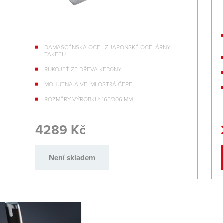
DAMASCÉNSKÁ OCEL Z JAPONSKÉ OCELÁRNY
TAKEFU
RUKOJEŤ ZE DŘEVA KEBONY
MOHUTNÁ A VELMI OSTRÁ ČEPEL
ROZMĚRY VÝROBKU: 165/306 MM
4289 Kč
Není skladem