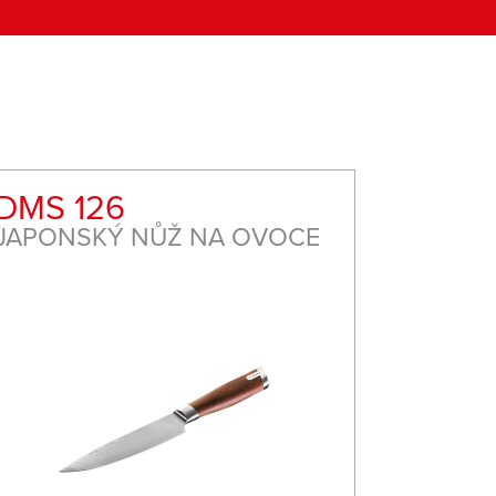
DMS 126
DMS 
JAPONSKÝ NŮŽ NA OVOCE
JAPON