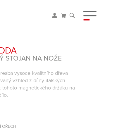
ADDA
Ý STOJAN NA NOŽE
resba vysoce kvalitního dřeva
vaný vzhled z dílny italských
 z tohoto magnetického držáku na
ílo.
Í OŘECH