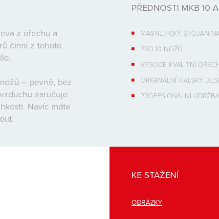
PŘEDNOSTI MKB 10 
řeva z ořechu a
MAGNETICKÝ STOJAN N
rů činní z tohoto
PRO 10 NOŽŮ
lo.
VYSOCE KVALITNÍ OŘEC
ORIGINÁLNÍ ITALSKÝ DES
 nožů – pevně, bez
 vzduchu zaručuje
PROFESIONÁLNÍ ÚDRŽB
lhkosti. Navíc máte
out.
KE STAŽENÍ
OBRÁZKY