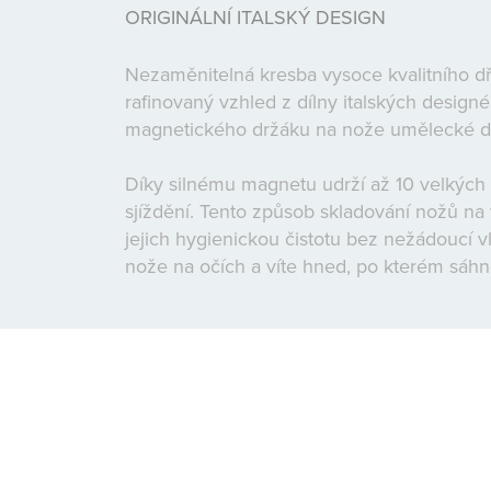
ORIGINÁLNÍ ITALSKÝ DESIGN
Nezaměnitelná kresba vysoce kvalitního d
rafinovaný vzhled z dílny italských designé
magnetického držáku na nože umělecké dí
Díky silnému magnetu udrží až 10 velkých
sjíždění. Tento způsob skladování nožů na
jejich hygienickou čistotu bez nežádoucí v
nože na očích a víte hned, po kterém sáhn