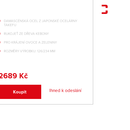
DAMASCÉNSKÁ OCEL Z JAPONSKÉ OCELÁRNY
DAMASCÉNS
TAKEFU
TAKEFU
RUKOJEŤ ZE DŘEVA KEBONY
RUKOJEŤ Z
PRO KRÁJENÍ OVOCE A ZELENINY
PRÉMIOVÉ 
ROZMĚRY VÝROBKU: 126/234 MM
ROZMĚRY V
2689 Kč
3989 
Ihned k odeslání
Koupit
Koup