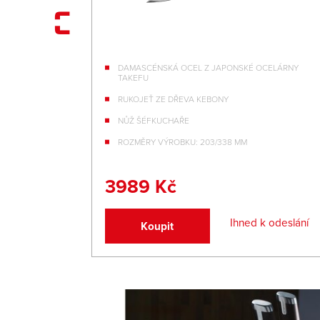
CELÁRNY
DAMASCÉNSKÁ OCEL Z JAPONSKÉ OCELÁRNY
TAKEFU
RUKOJEŤ ZE DŘEVA KEBONY
GET I
NŮŽ ŠÉFKUCHAŘE
ROZMĚRY VÝROBKU: 203/338 MM
3989 Kč
Ihned k odeslání
Koupit