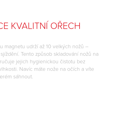
E KVALITNÍ OŘECH
mu magnetu udrží až 10 velkých nožů –
sjíždění. Tento způsob skladování nožů na
učuje jejich hygienickou čistotu bez
lhkosti. Navíc máte nože na očích a víte
terém sáhnout.