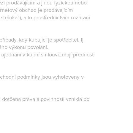
ezi prodávajícím a jinou fyzickou nebo
ernetový obchod je prodávajícím
ránka“), a to prostřednictvím rozhraní
řípady, kdy kupující je spotřebitel, tj.
ného výkonu povolání.
ujednání v kupní smlouvě mají přednost
bchodní podmínky jsou vyhotoveny v
dotčena práva a povinnosti vzniklá po