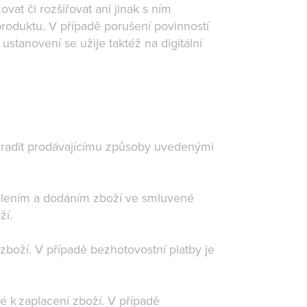
at či rozšiřovat ani jinak s ním
roduktu. V případě porušení povinností
stanovení se užije taktéž na digitální
hradit prodávajícímu způsoby uvedenými
balením a dodáním zboží ve smluvené
ží.
 zboží. V případě bezhotovostní platby je
é k zaplacení zboží. V případě