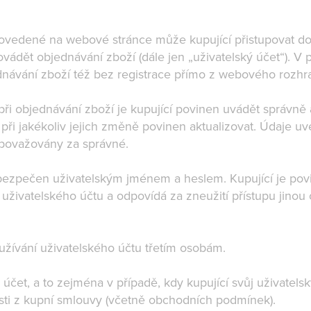
provedené na webové stránce může kupující přistupovat do
ovádět objednávání zboží (dále jen „uživatelský účet“). V
dnávání zboží též bez registrace přímo z webového rozh
 při objednávání zboží je kupující povinen uvádět správně
 při jakékoliv jejich změně povinen aktualizovat. Údaje u
m považovány za správné.
abezpečen uživatelským jménem a heslem. Kupující je pov
 uživatelského účtu a odpovídá za zneužití přístupu jinou
užívání uživatelského účtu třetím osobám.
 účet, a to zejména v případě, kdy kupující svůj uživatels
osti z kupní smlouvy (včetně obchodních podmínek).