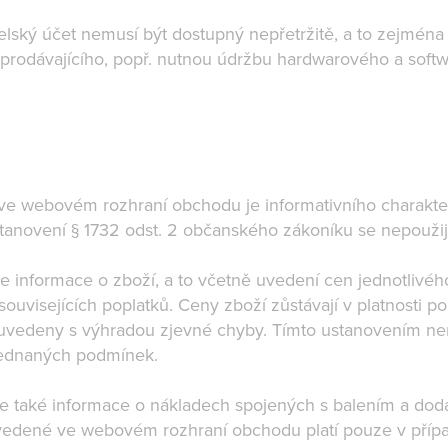
telský účet nemusí být dostupný nepřetržitě, a to zejmén
rodávajícího, popř. nutnou údržbu hardwarového a softw
ve webovém rozhraní obchodu je informativního charakter
tanovení § 1732 odst. 2 občanského zákoníku se nepouži
informace o zboží, a to včetně uvedení cen jednotlivéh
ouvisejících poplatků. Ceny zboží zůstávají v platnosti 
uvedeny s výhradou zjevné chyby. Tímto ustanovením ne
sjednaných podmínek.
 také informace o nákladech spojených s balením a dodá
vedené ve webovém rozhraní obchodu platí pouze v přípa