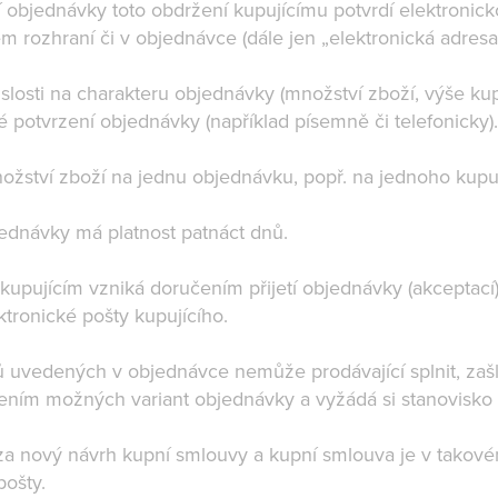
 objednávky toto obdržení kupujícímu potvrdí elektronick
 rozhraní či v objednávce (dále jen „elektronická adresa
islosti na charakteru objednávky (množství zboží, výše k
 potvrzení objednávky (například písemně či telefonicky)
množství zboží na jednu objednávku, popř. na jednoho kupu
ednávky má platnost patnáct dnů.
kupujícím vzniká doručením přijetí objednávky (akceptací)
ktronické pošty kupujícího.
ů uvedených v objednávce nemůže prodávající splnit, zaš
ním možných variant objednávky a vyžádá si stanovisko 
a nový návrh kupní smlouvy a kupní smlouva je v takové
 pošty.