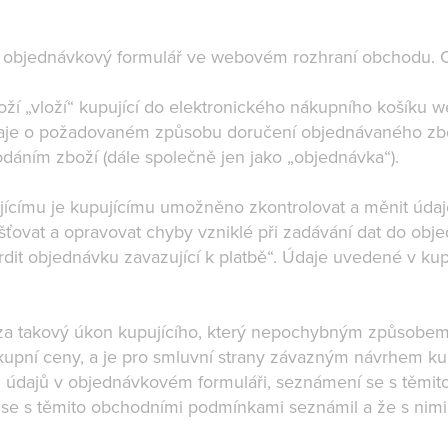
ící objednávkový formulář ve webovém rozhraní obchodu.
ží „vloží“ kupující do elektronického nákupního košíku
daje o požadovaném způsobu doručení objednávaného zb
dáním zboží (dále společně jen jako „objednávka“).
címu je kupujícímu umožněno zkontrolovat a měnit údaje, 
išťovat a opravovat chyby vzniklé při zadávání dat do obj
tvrdit objednávku zavazující k platbě“. Údaje uvedené v k
a takový úkon kupujícího, který nepochybným způsobem i
kupní ceny, a je pro smluvní strany závazným návrhem ku
h údajů v objednávkovém formuláři, seznámení se s těm
e se s těmito obchodními podmínkami seznámil a že s nimi