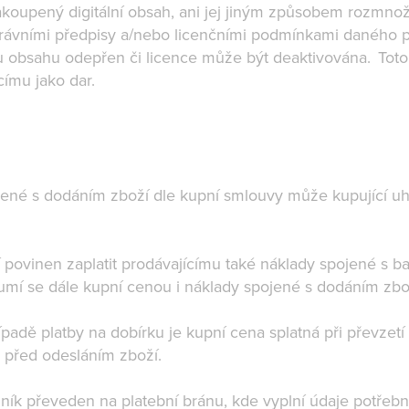
koupený digitální obsah, ani jej jiným způsobem rozmnožov
právními předpisy a/nebo licenčními podmínkami daného p
u obsahu odepřen či licence může být deaktivována. Toto u
címu jako dar.
jené s dodáním zboží dle kupní smlouvy může kupující u
í povinen zaplatit prodávajícímu také náklady spojené s 
ozumí se dále kupní cenou i náklady spojené s dodáním zbo
ípadě platby na dobírku je kupní cena splatná při převzetí
, před odesláním zboží.
ník převeden na platební bránu, kde vyplní údaje potřebn