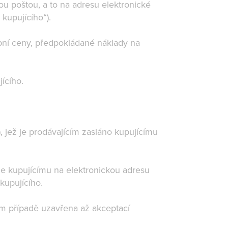
ou poštou, a to na adresu elektronické
 kupujícího“).
upní ceny, předpokládané náklady na
.
jícího.
, jež je prodávajícím zasláno kupujícímu
le kupujícímu na elektronickou adresu
kupujícího.
m případě uzavřena až akceptací