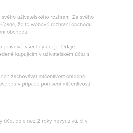
 svého uživatelského rozhraní. Ze svého
 případě, že to webové rozhraní obchodu
raní obchodu.
 a pravdivě všechny údaje. Údaje
vedené kupujícím v uživatelském účtu a
inen zachovávat mlčenlivost ohledně
 osobou v případě porušení mlčenlivosti
ký účet déle než 2 roky nevyužívá, či v