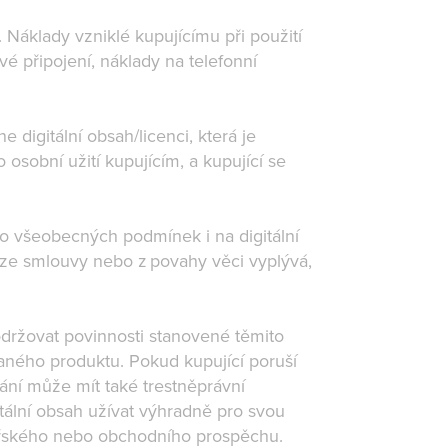
 Náklady vzniklé kupujícímu při použití
é připojení, náklady na telefonní
digitální obsah/licenci, která je
osobní užití kupujícím, a kupující se
hto všeobecných podmínek i na digitální
že ze smlouvy nebo z povahy věci vyplývá,
održovat povinnosti stanovené těmito
aného produktu. Pokud kupující poruší
ání může mít také trestněprávní
tální obsah užívat výhradně pro svou
ářského nebo obchodního prospěchu.