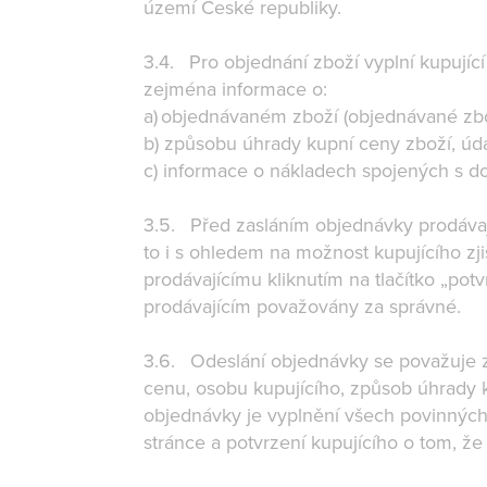
území České republiky.
3.4. Pro objednání zboží vyplní kupuj
zejména informace o:
a) objednávaném zboží (objednávané zbo
b) způsobu úhrady kupní ceny zboží, ú
c) informace o nákladech spojených s do
3.5. Před zasláním objednávky prodávají
to i s ohledem na možnost kupujícího zj
prodávajícímu kliknutím na tlačítko „po
prodávajícím považovány za správné.
3.6. Odeslání objednávky se považuje z
cenu, osobu kupujícího, způsob úhrady 
objednávky je vyplnění všech povinnýc
stránce a potvrzení kupujícího o tom, ž