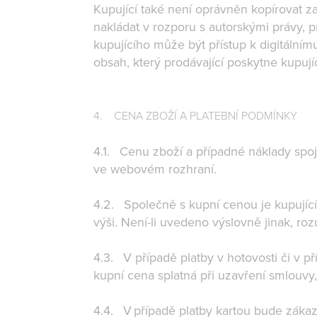
Kupující také není oprávněn kopírovat za
nakládat v rozporu s autorskými právy, 
kupujícího může být přístup k digitálním
obsah, který prodávající poskytne kupují
4. CENA ZBOŽÍ A PLATEBNÍ PODMÍNKY
4.1. Cenu zboží a případné náklady spo
ve webovém rozhraní.
4.2. Společně s kupní cenou je kupujíc
výši. Není-li uvedeno výslovně jinak, r
4.3. V případě platby v hotovosti či v př
kupní cena splatná při uzavření smlouvy
4.4. V případě platby kartou bude zákaz