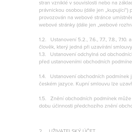
stran vzniklé v souvislosti nebo na zákl
právnickou osobou (dále jen „kupující“)
provozován na webové stránce umístněné 
webové stránky (dále jen „webové rozhr
1.2. Ustanovení 5.2., 7.6., 7.7., 7.8., 7.1
člověk, který jedná při uzavírání smlo
1.3. Ustanovení odchylná od obchodníc
před ustanoveními obchodních podmín
1.4. Ustanovení obchodních podmínek j
českém jazyce. Kupní smlouvu lze uzavř
1.5. Znění obchodních podmínek může pr
dobu účinnosti předchozího znění obc
2. UŽIVATELSKÝ ÚČET