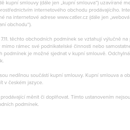
adě kupní smlouvy (dále jen „kupní smlouva“) uzavírané m
 prostřednictvím internetového obchodu prodávajícího. Int
na internetové adrese www.catler.cz (dále jen „webová st
aní obchodu“).
0. a 7.11. těchto obchodních podmínek se vztahují výlučně na p
uvy mimo rámec své podnikatelské činnosti nebo samostat
h podmínek je možné sjednat v kupní smlouvě. Odchylná 
ek.
sou nedílnou součástí kupní smlouvy. Kupní smlouva a o
ít v českém jazyce.
odávající měnit či doplňovat. Tímto ustanovením nejsou 
hodních podmínek.