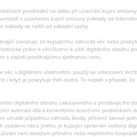
ikačních prostředků na dálku při uzavírání kupní smlouvy.
vislosti s uzavřením kupní smlouvy (náklady na internetov
to náklady se neliší od základní sazby.
ající zavazuje, že kupujícímu odevzdá věc nebo poskytne 
nické právo k věci/licenci k užití digitálního obsahu pro 
me a zaplatí prodávajícímu sjednanou cenu.
 věc s digitálními vlastnostmi, použijí se ustanovení těc
to i když je poskytuje třetí osoba. To neplatí v případě, 
eškerého digitálního obsahu zakoupeného u prodávajícího d
ími autorská díla a konkrétními licenčními podmínkami d
nen uhradit případnou náhradu škody, přičemž takové jedn
ch uvedeno něco jiného, je kupující oprávněn veškerý digi
 užívání není dosažení přímého nebo nepřímého hospod