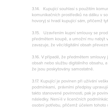
3.14. Kupující souhlasí s použitím komun
komunikačních prostředků na dálku v sou
hovory) si hradí kupující sám, přičemž ty
3.15. Uzavřením kupní smlouvy se prodáv
předmětem koupě, a umožní mu nabýt vlast
zavazuje, že věc/digitální obsah převez
3.16. V případě, že předmětem smlouvy je
obsah nebo službu digitálního obsahu, a 
že jsou poskytovány samostatně.
3.17. Kupující je povinen při užívání v
podmínkami, právními předpisy upravujíc
takto stanovené povinnosti, pak je povi
následky. Není-li v licenčních podmínká
osobní potřebu, přičemž účelem tohoto