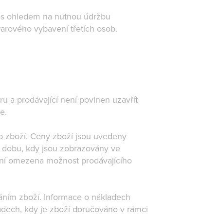
a s ohledem na nutnou údržbu
arového vybavení třetích osob.
u a prodávající není povinen uzavřít
je.
o zboží. Ceny zboží jsou uvedeny
po dobu, kdy jsou zobrazovány ve
ní omezena možnost prodávajícího
ním zboží. Informace o nákladech
dech, kdy je zboží doručováno v rámci