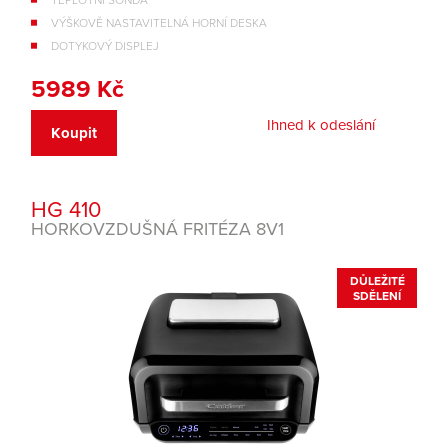
VÝŠKOVĚ NASTAVITELNÁ HORNÍ DESKA
DOTYKOVÝ DISPLEJ
5989 Kč
Ihned k odeslání
Koupit
HG 410
HORKOVZDUŠNÁ FRITÉZA 8V1
DŮLEŽITÉ
SDĚLENÍ