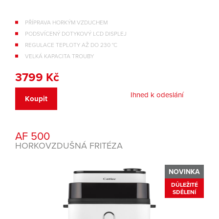
PŘÍPRAVA HORKÝM VZDUCHEM
PODSVÍCENÝ DOTYKOVÝ LCD DISPLEJ
REGULACE TEPLOTY AŽ DO 230 °C
VELKÁ KAPACITA TROUBY
3799 Kč
Ihned k odeslání
Koupit
AF 500
HORKOVZDUŠNÁ FRITÉZA
NOVINKA
DŮLEŽITÉ
SDĚLENÍ