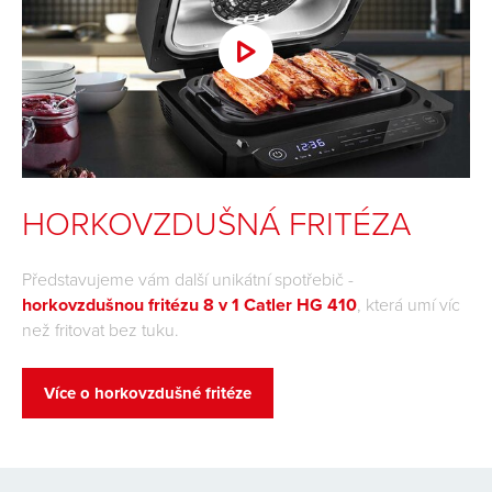
HORKOVZDUŠNÁ FRITÉZA
Představujeme vám další unikátní spotřebič -
horkovzdušnou fritézu 8 v 1 Catler HG 410
, která umí víc
než fritovat bez tuku.
Více o horkovzdušné fritéze