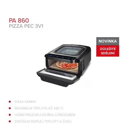
PA 860
PIZZA PEC 3V1
NOVINKA
DŮLEŽITÉ
SDĚLENÍ
PIZZA KÁMEN
MAXIMÁLNÍ TEPLOTA AŽ 380 °C
HORNÍ PRŮZOR A DVÍŘKA S PRŮZOREM
DIGITÁLNÍ DISPLEJ TEPLOTY A ČASU