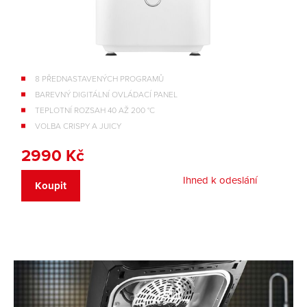
8 PŘEDNASTAVENÝCH PROGRAMŮ
BAREVNÝ DIGITÁLNÍ OVLÁDACÍ PANEL
TEPLOTNÍ ROZSAH 40 AŽ 200 °C
VOLBA CRISPY A JUICY
2990 Kč
Ihned k odeslání
Koupit