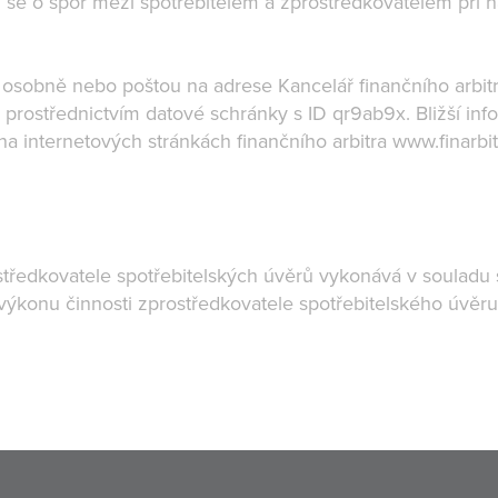
i se o spor mezi spotřebitelem a zprostředkovatelem při 
t osobně nebo poštou na adrese Kancelář finančního arbitra
z, prostřednictvím datové schránky s ID qr9ab9x. Bližší 
 na internetových stránkách finančního arbitra www.finarbit
ostředkovatele spotřebitelských úvěrů vykonává v soulad
 výkonu činnosti zprostředkovatele spotřebitelského úvěr