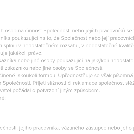
h osob na činnost Společnosti nebo jejích pracovníků se vy
íka poukazující na to, že Společnost nebo její pracovníci
i splnili v nedostatečném rozsahu, v nedostatečné kvalitě
uje jakékoli právo.
ákazníka nebo jiné osoby poukazující na jakýkoli nedostate
sti zákazníka nebo jiné osoby se Společností.
učiněné jakoukoli formou. Upřednostňuje se však písemná f
Společnosti. Přijetí stížnosti či reklamace společnost st
ovatel požádal o potvrzení jiným způsobem.
jmé:
čnosti, jejího pracovníka, vázaného zástupce nebo jeho 