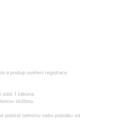
slo a postup ověření registrace
 odst. 1 zákona.
lňkovou službou.
sně pobírat odměnu nebo pobídku od