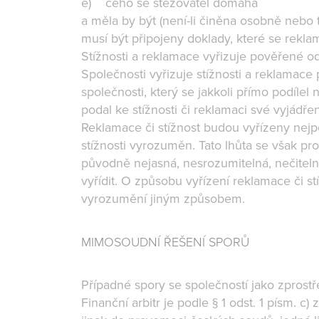
e) čeho se stěžovatel domáhá
a měla by být (není-li činěna osobně nebo t
musí být připojeny doklady, které se reklama
Stížnosti a reklamace vyřizuje pověřené od
Společnosti vyřizuje stížnosti a reklamace
společnosti, který se jakkoli přímo podílel
podal ke stížnosti či reklamaci své vyjádřen
Reklamace či stížnost budou vyřízeny nejp
stížnosti vyrozuměn. Tato lhůta se však pro
původně nejasná, nesrozumitelná, nečitelná
vyřídit. O způsobu vyřízení reklamace či 
vyrozumění jiným způsobem.
MIMOSOUDNÍ ŘEŠENÍ SPORŮ
Případné spory se společností jako zprost
Finanční arbitr je podle § 1 odst. 1 písm. 