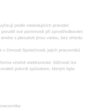
řizují podle následujících pravidel:
 porušili své povinnosti při zprostředkování
 anebo s jakoukoli jinou vadou, bez ohledu
k v činnosti Společnosti, jejích pracovníků
orma včetně elektronické. Stížnosti lze
ěžovateli potvrdí způsobem, kterým byla
pracovníka