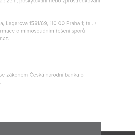
nabízení, poskytování nebo zprostředkování
, Legerova 1581/69, 110 00 Praha 1; tel. +
informace o mimosoudním řešení sporů
r.cz.
u se zákonem Česká národní banka o
u.