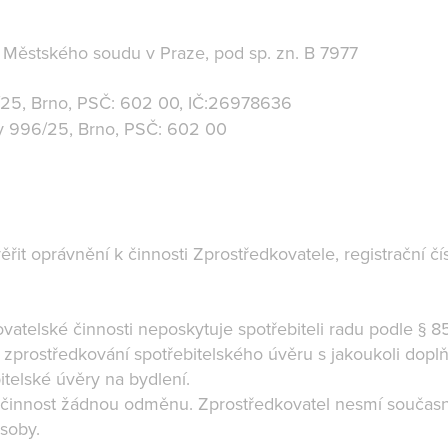
Městského soudu v Praze, pod sp. zn. B 7977
25, Brno, PSČ: 602 00, IČ:26978636
dy 996/25, Brno, PSČ: 602 00
it oprávnění k činnosti Zprostředkovatele, registrační čí
atelské činnosti neposkytuje spotřebiteli radu podle § 85
zprostředkování spotřebitelského úvěru s jakoukoli dop
telské úvěry na bydlení.
jí činnost žádnou odměnu. Zprostředkovatel nesmí souča
osoby.