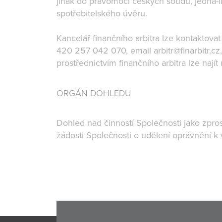
jinak do pravomoci českých soudů, jedná-l
spotřebitelského úvěru.
Kancelář finančního arbitra lze kontaktova
420 257 042 070, email arbitr@finarbitr.c
prostřednictvím finančního arbitra lze najít
ORGÁN DOHLEDU
Dohled nad činností Společnosti jako zpr
žádosti Společnosti o udělení oprávnění k