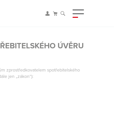
TŘEBITELSKÉHO ÚVĚRU
tným zprostředkovatelem spotřebitelského
ále jen „zákon“):