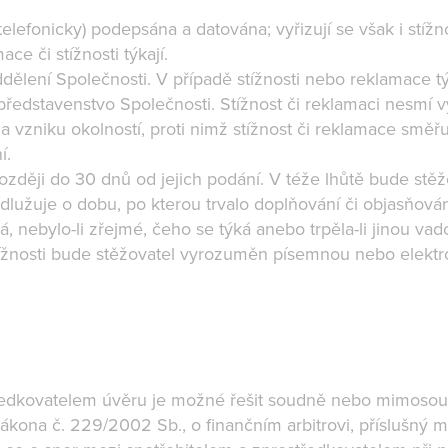
elefonicky) podepsána a datována; vyřizují se však i stížn
ce či stížnosti týkají.
dělení Společnosti. V případě stížnosti nebo reklamace t
 představenstvo Společnosti. Stížnost či reklamaci nesmí 
 na vzniku okolností, proti nimž stížnost či reklamace smě
í.
ozději do 30 dnů od jejich podání. V téže lhůtě bude stě
dlužuje o dobu, po kterou trvalo doplňování či objasňování
, nebylo-li zřejmé, čeho se týká anebo trpěla-li jinou v
stížnosti bude stěžovatel vyrozuměn písemnou nebo elekt
ředkovatelem úvěru je možné řešit soudně nebo mimosoudn
c) zákona č. 229/2002 Sb., o finančním arbitrovi, příslušný