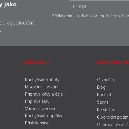
y jako
Přihlášením k odběru obchodních sděle
ce a jedinečné
.
PRODUKTY
PRAKTICKÉ I
Kuchyňské roboty
O značce
Mixování a sekání
Blog
Příprava kávy a čaje
Kontakt
Příprava šťáv
Servis
Vaření a pečení
Ke stažení
Kuchyňské doplňky
Obchodní podmí
Příslušenství
Ochrana osobníc