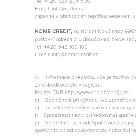
Tel: +420 323 204 500
E-mail: info@catler.cz
zapsaná v obchodním rejstříku vedeném u 
HOME CREDIT,
se sídlem Nové sady 996/
poštovní adresa pro doručování: Nové sa
Tel: +420 542 100 100
E-mail: info@homecredit.cz
c) Informace o registru, kde je možno ověř
zprostředkovatele v registru:
Registr ČNB http://www.cnb.cz/cnb/jerrs
d) Společnost při výkonu své zprostředkov
e) Je zakázáno svázat zavření smlouvy o 
f) Společnost nezprostředkovává spotřebi
g) Spotřebitel nehradí Společnosti za je
spotřebitele i od poskytovatele nebo třetí 