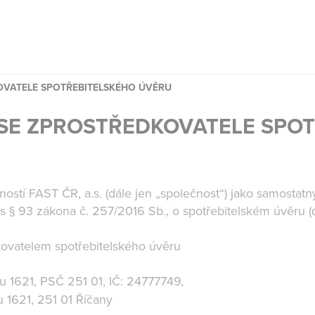
OVATELE SPOTŘEBITELSKÉHO ÚVĚRU
 SE ZPROSTŘEDKOVATELE SPO
ostí FAST ČR, a.s. (dále jen „společnost“) jako samosta
s § 93 zákona č. 257/2016 Sb., o spotřebitelském úvěru (d
ovatelem spotřebitelského úvěru
su 1621, PSČ 251 01, IČ: 24777749,
u 1621, 251 01 Říčany