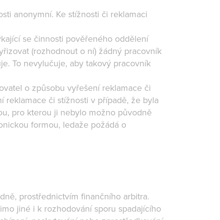
osti anonymní. Ke stížnosti či reklamaci
ýkající se činnosti pověřeného oddělení
vyřizovat (rozhodnout o ní) žádný pracovník
řuje. To nevylučuje, aby takový pracovník
žovatel o způsobu vyřešení reklamace či
 reklamace či stížnosti v případě, že byla
adou, pro kterou ji nebylo možno původně
ronickou formou, ledaže požádá o
ě, prostřednictvím finančního arbitra.
 mimo jiné i k rozhodování sporu spadajícího