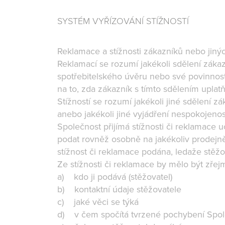
SYSTÉM VYŘÍZOVÁNÍ STÍŽNOSTÍ
Reklamace a stížnosti zákazníků nebo jinýc
Reklamací se rozumí jakékoli sdělení zákazn
spotřebitelského úvěru nebo své povinnost
na to, zda zákazník s tímto sdělením uplatň
Stížností se rozumí jakékoli jiné sdělení z
anebo jakékoli jiné vyjádření nespokojeno
Společnost přijímá stížnosti či reklamace 
podat rovněž osobně na jakékoliv prodejně 
stížnost či reklamace podána, ledaže stěž
Ze stížnosti či reklamace by mělo být zře
a) kdo ji podává (stěžovatel)
b) kontaktní údaje stěžovatele
c) jaké věci se týká
d) v čem spočítá tvrzené pochybení Spole