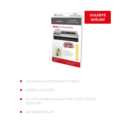
DŮLEŽITÉ
SDĚLENÍ
UCHOVÁVAJÍ POTRAVINY 5× DÉLE
UDRŽUJÍ VLHKOST
SE SPECIÁLNÍMI KANÁLKY PRO LEPŠÍ ODSÁTÍ
VZDUCHU
ANTIBAKTERIÁLNÍ