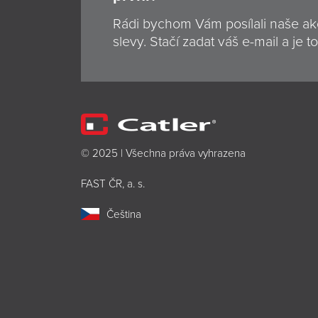
Rádi bychom Vám posílali naše ak
slevy. Stačí zadat váš e-mail a je to
© 2025 | Všechna práva vyhrazena
FAST ČR, a. s.
Čeština