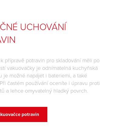
EČNÉ UCHOVÁNÍ
VIN
k přípravě potravin pro skladování měli po
ástí vakuovačky je odnímatelná kuchyňská
u je možné napájet i bateriemi, a také
 Při častém používání oceníte i úpravu proti
tů a lehce omyvatelný hladký povrch.
akuovačce potravin