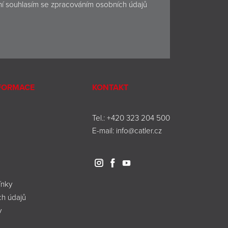
ní souhlasím se
zpracováním osobních údajů
NFORMACE
KONTAKT
Tel.:
+420 323 204 500
E-mail:
info@catler.cz
nky
h údajů
y