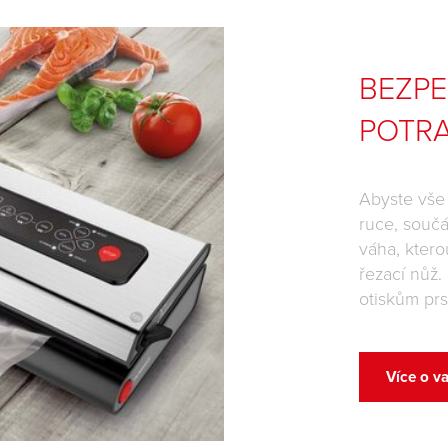
BEZP
POTRA
Abyste vše 
ruce, souč
váha, ktero
řezací nůž.
otiskům prs
Více o v