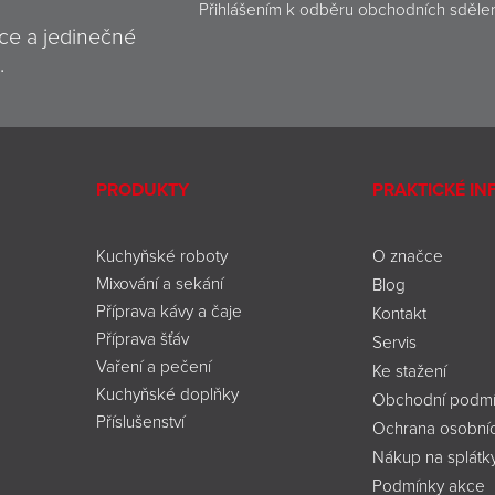
Přihlášením k odběru obchodních sděle
ce a jedinečné
.
PRODUKTY
PRAKTICKÉ I
Kuchyňské roboty
O značce
Mixování a sekání
Blog
Příprava kávy a čaje
Kontakt
Příprava šťáv
Servis
Vaření a pečení
Ke stažení
Kuchyňské doplňky
Obchodní podmí
Příslušenství
Ochrana osobníc
Nákup na splátk
Podmínky akce