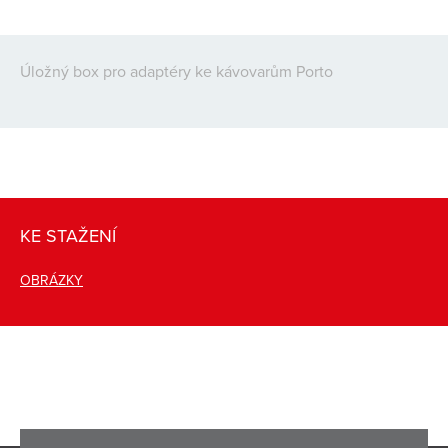
Úložný box pro adaptéry ke kávovarům Porto
KE STAŽENÍ
OBRÁZKY