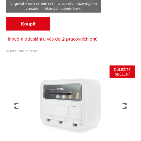
fungovat v omezeném režimu, a proto může dojít ke
zpoždění některých objednávek.
Koupit
Ihned k odeslání u vás do 2 pracovních dnů
ID produktu: 41019489
DŮLEŽITÉ
SDĚLENÍ