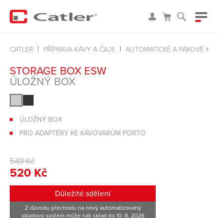
CATLER
PŘÍPRAVA KÁVY A ČAJE
AUTOMATICKÉ A PÁKOVÉ KÁ
STORAGE BOX ESW
ÚLOŽNÝ BOX
ÚLOŽNÝ BOX
PRO ADAPTÉRY KE KÁVOVARŮM PORTO
549 Kč
520 Kč
Důležité sdělení
Z důvodu přechodu na nový automatizovaný
skladový systém může náš sklad do 10. 8. 2026