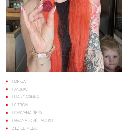
1 MRKEV
1 JABLKO
1 MANDARINKA
1 CITRON
1 ČERVENÁ ŘEPA
1 GRANÁTOVÉ JABLKO
2 LŽÍCE MEDU