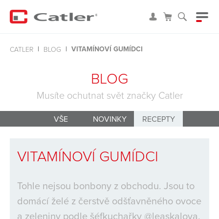
VITAMÍNOVÍ GUMÍDCI
CATLER
BLOG
BLOG
Musíte ochutnat svět značky Catler
VŠE
NOVINKY
RECEPTY
VITAMÍNOVÍ GUMÍDCI
Tohle nejsou bonbony z obchodu. Jsou to
domácí želé z čerstvě odšťavněného ovoce
a zeleniny podle šéfkuchařky @leaskalova.