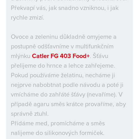
Překvapí vás, jak snadno vzniknou, i jak
rychle zmizí.
Ovoce a zeleninu důkladně omyjeme a
postupně odšťavníme v multifunkčním
mlýnku
Catler FG 403 Food+
. Šťávu
přelijeme do hrnce a lehce zahřejeme.
Pokud používáme želatinu, necháme ji
nejprve nabobtnat podle návodu a poté ji
vmícháme do zahřáté šťávy (nevaříme). V
případě agaru směs krátce provaříme, aby
správně ztuhl.
Přidáme med, promícháme a směs
nalijeme do silikonových formiček.