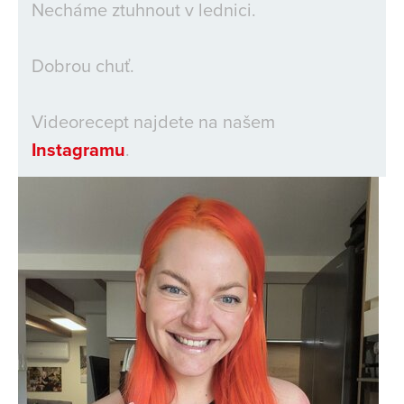
Necháme ztuhnout v lednici.
Dobrou chuť.
Videorecept najdete na našem
Instagramu
.