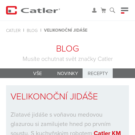
VELIKONOČNÍ JIDÁŠE
CATLER
BLOG
BLOG
Musíte ochutnat svět značky Catler
VŠE
NOVINKY
RECEPTY
VELIKONOČNÍ JIDÁŠE
Zlatavé jidáše s voňavou medovou
glazurou si zamilujete hned po prvním
soustu. S kuchyňským robotem
Catler KM