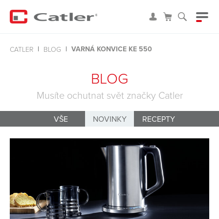
VARNÁ KONVICE KE 550
CATLER
BLOG
BLOG
Musíte ochutnat svět značky Catler
VŠE
NOVINKY
RECEPTY