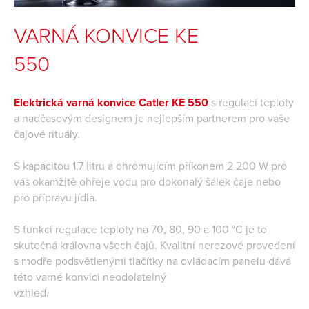
VARNÁ KONVICE KE
550
Elektrická varná konvice Catler KE 550
s regulací teploty
a nadčasovým designem je nejlepším partnerem pro vaše
čajové rituály.
S kapacitou 1,7 litru a ohromujícím příkonem 2 200 W pro
vás okamžitě ohřeje vodu pro dokonalý šálek čaje nebo
pro přípravu jídla.
S funkcí regulace teploty na 70, 80, 90 a 100 °C je to
skutečná královna všech čajů. Kvalitní nerezové provedení
s modře podsvětlenými tlačítky na ovládacím panelu dává
této varné konvici neodolatelný
vzhled.