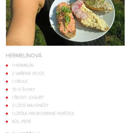
HERMELÍNOVÁ
1 HERMELÍN
2 VAŘENÁ VEJCE
1 CIBULE
70 G ŠUNKY
1 ŘECKÝ JOGURT
2 LŽÍCE MAJONÉZY
1 LŽIČKA HRUBOZRNNÉ HOŘČICE
SŮL, PEPŘ