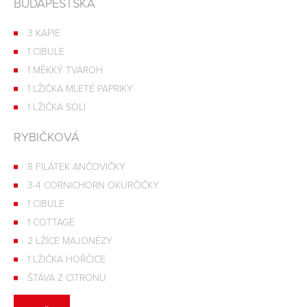
BUDAPEŠŤSKÁ
3 KAPIE
1 CIBULE
1 MĚKKÝ TVAROH
1 LŽIČKA MLETÉ PAPRIKY
1 LŽIČKA SOLI
RYBIČKOVÁ
8 FILÁTEK ANČOVIČKY
3-4 CORNICHORN OKURČIČKY
1 CIBULE
1 COTTAGE
2 LŽÍCE MAJONÉZY
1 LŽIČKA HOŘČICE
ŠTÁVA Z CITRONU