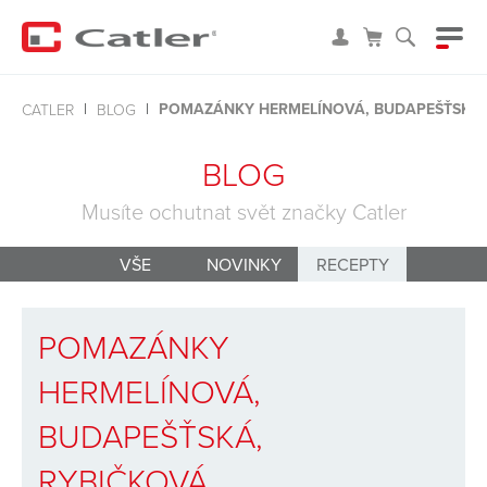
POMAZÁNKY HERMELÍNOVÁ, BUDAPEŠŤSKÁ,
CATLER
BLOG
BLOG
Musíte ochutnat svět značky Catler
VŠE
NOVINKY
RECEPTY
POMAZÁNKY
HERMELÍNOVÁ,
BUDAPEŠŤSKÁ,
RYBIČKOVÁ