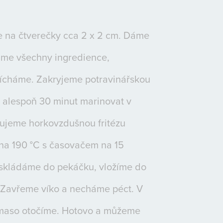
 na čtverečky cca 2 x 2 cm. Dáme
áme všechny ingredience,
ícháme. Zakryjeme potravinářskou
e alespoň 30 minut marinovat v
rtujeme horkovzdušnou fritézu
na 190 °C s časovačem na 15
skládáme do pekáčku, vložíme do
y. Zavřeme víko a necháme péct. V
 maso otočíme. Hotovo a můžeme