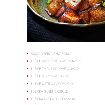
500 G VEPŘOVÉHO BOKU
1 LŽÍCE SVĚTLÉ SÓJOVÉ OMÁČKY
1 LŽÍCE TMAVÉ SÓJOVÉ OMÁČKY
1 LŽÍCE SEZAMOVÉHO OLEJE
1 LŽÍCE ÚSTŘICOVÉ OMÁČKY
1 LŽIČKA SUŠENÉ CIBULE
1 LŽIČKA SUŠENÉHO ČESNEKU