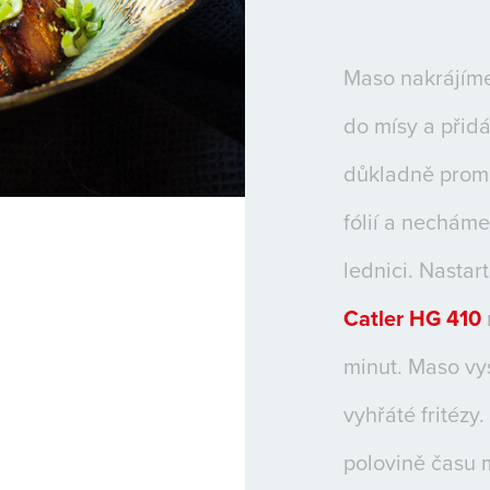
Maso nakrájíme
do mísy a přid
důkladně prom
fólií a nechám
lednici. Nasta
Catler HG 410
minut. Maso vy
vyhřáté fritéz
polovině času