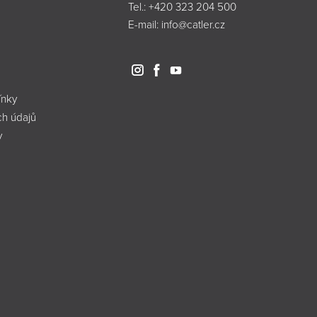
Tel.:
+420 323 204 500
E-mail:
info@catler.cz
nky
h údajů
y