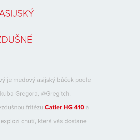
ASIJSKÝ
ZDUŠNÉ
ý je medový asijský bůček podle
kuba Gregora, @Gregitch.
zdušnou fritézu
Catler HG 410
a
 explozi chutí, která vás dostane