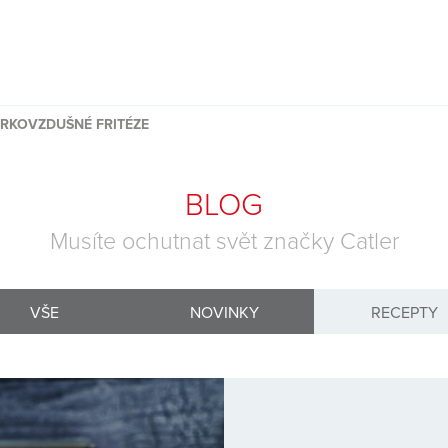
RKOVZDUŠNÉ FRITÉZE
BLOG
Musíte ochutnat svět značky Catler
VŠE
NOVINKY
RECEPTY