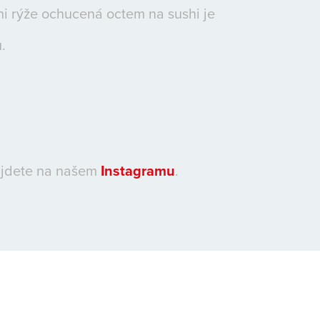
hi rýže ochucená octem na sushi je
.
ajdete na našem
Instagramu
.