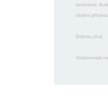
servírovat. Sus
ideální přílohou
Dobrou chuť.
Videorecept n