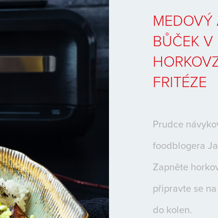
MEDOVÝ 
BŮČEK V
HORKOV
FRITÉZE
Prudce návykov
foodblogera Ja
Zapněte horkov
připravte se na
do kolen.