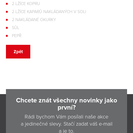
2 LŽÍCE KOPRU
2 LŽÍCE KAPARŮ NAKLÁDANÝCH V SOLI
2 NAKLÁDANÉ OKURKY
SŮL
PEPŘ
Zpět
Chcete znát všechny novinky jako
první?
Rádi bychom Vám posílali naše akce
a jedinečné slevy. Stačí zadat váš e-mail
a je to.