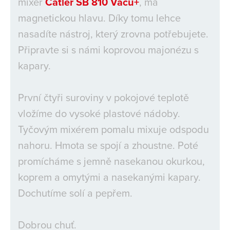
mixér
Catler SB 810 Vacu+
, má
magnetickou hlavu. Díky tomu lehce
nasadíte nástroj, který zrovna potřebujete.
Připravte si s námi koprovou majonézu s
kapary.
První čtyři suroviny v pokojové teplotě
vložíme do vysoké plastové nádoby.
Tyčovým mixérem pomalu mixuje odspodu
nahoru. Hmota se spojí a zhoustne. Poté
promícháme s jemně nasekanou okurkou,
koprem a omytými a nasekanými kapary.
Dochutíme solí a pepřem.
Dobrou chuť.