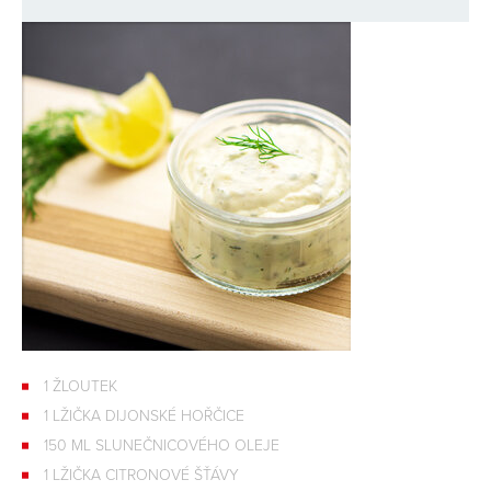
1 ŽLOUTEK
1 LŽIČKA DIJONSKÉ HOŘČICE
150 ML SLUNEČNICOVÉHO OLEJE
1 LŽIČKA CITRONOVÉ ŠŤÁVY