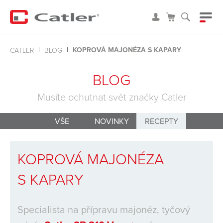
KOPROVÁ MAJONÉZA S KAPARY
CATLER
BLOG
BLOG
Musíte ochutnat svět značky Catler
VŠE
NOVINKY
RECEPTY
KOPROVÁ MAJONÉZA
S KAPARY
Specialista na přípravu majonéz, tyčový