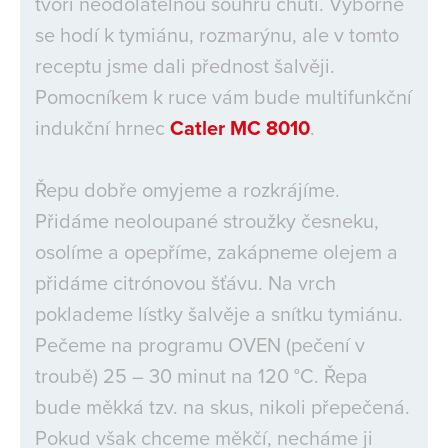
tvoří neodolatelnou souhru chutí. Výborně
se hodí k tymiánu, rozmarýnu, ale v tomto
receptu jsme dali přednost šalvěji.
Pomocníkem k ruce vám bude multifunkční
indukční hrnec
Catler MC 8010
.
Řepu dobře omyjeme a rozkrájíme.
Přidáme neoloupané stroužky česneku,
osolíme a opepříme, zakápneme olejem a
přidáme citrónovou šťávu. Na vrch
poklademe lístky šalvěje a snítku tymiánu.
Pečeme na programu OVEN (pečení v
troubě) 25 – 30 minut na 120 °C. Řepa
bude měkká tzv. na skus, nikoli přepečená.
Pokud však chceme měkčí, necháme ji