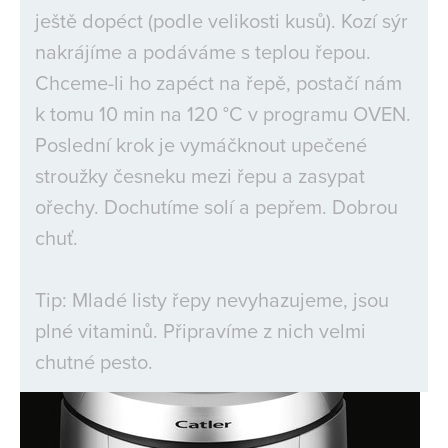
ještě dopéct (podle velikosti kusů). Kozí sýr
nakrájíme a podáváme s teplou řepou.
Chceme-li ho zapéct na řepě, postačí nám
k tomu 10 min na 120 °C v programu OVEN.
Poslední krok je vymáčknout upečené
stroužky česneku mezi řepu a zasypat
ořechy. Dochutíme solí a pepřem. Dobrou
chuť.
Tip: Mladé listy řepy nevyhazujeme, jsou
plné vitaminů. Připravíme z nich velmi
chutné pesto.