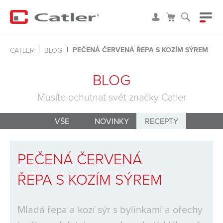
PEČENÁ ČERVENÁ ŘEPA S KOZÍM SÝREM
CATLER
BLOG
BLOG
Musíte ochutnat svět značky Catler
VŠE
NOVINKY
RECEPTY
PEČENÁ ČERVENÁ
ŘEPA S KOZÍM SÝREM
Mladá řepa a kozí sýr s bylinkami a ořechy