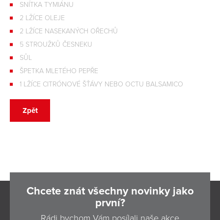
SNÍTKA TYMIÁNU
2 LŽÍCE OLEJE
2 LŽÍCE NASEKANÝCH OŘECHŮ
5 STROUŽKŮ ČESNEKU
SŮL
ŠPETKA MLETÉHO PEPŘE
1 LŽÍCE CITRÓNOVÉ ŠŤÁVY NEBO OCTU BALSAMICO
Zpět
Chcete znát všechny novinky jako
první?
Rádi bychom Vám posílali naše akce