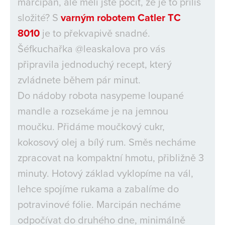
marcipán, ale měli jste pocit, že je to příliš
složité? S
varným robotem Catler TC
8010
je to překvapivě snadné.
Šéfkuchařka @leaskalova pro vás
připravila jednoduchý recept, který
zvládnete během pár minut.
Do nádoby robota nasypeme loupané
mandle a rozsekáme je na jemnou
moučku. Přidáme moučkový cukr,
kokosový olej a bílý rum. Směs necháme
zpracovat na kompaktní hmotu, přibližně 3
minuty. Hotový základ vyklopíme na vál,
lehce spojíme rukama a zabalíme do
potravinové fólie. Marcipán necháme
odpočívat do druhého dne, minimálně