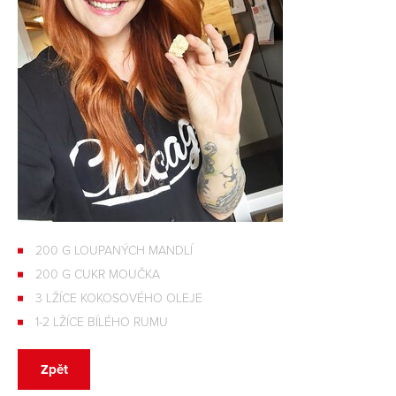
200 G LOUPANÝCH MANDLÍ
200 G CUKR MOUČKA
3 LŽÍCE KOKOSOVÉHO OLEJE
1-2 LŽÍCE BÍLÉHO RUMU
Zpět