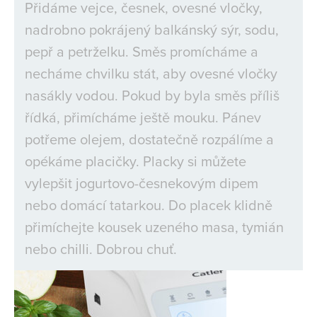
Přidáme vejce, česnek, ovesné vločky,
nadrobno pokrájený balkánský sýr, sodu,
pepř a petrželku. Směs promícháme a
necháme chvilku stát, aby ovesné vločky
nasákly vodou. Pokud by byla směs příliš
řídká, přimícháme ještě mouku. Pánev
potřeme olejem, dostatečně rozpálíme a
opékáme placičky. Placky si můžete
vylepšit jogurtovo-česnekovým dipem
nebo domácí tatarkou. Do placek klidně
přimíchejte kousek uzeného masa, tymián
nebo chilli. Dobrou chuť.