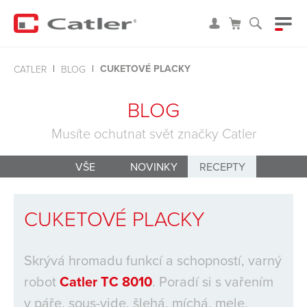
CUKETOVÉ PLACKY
CATLER
BLOG
BLOG
Musíte ochutnat svět značky Catler
VŠE
NOVINKY
RECEPTY
CUKETOVÉ PLACKY
Skrývá hromadu funkcí a schopností, varný
robot
Catler TC 8010
. Poradí si s vařením
v páře, sous-vide, šlehá, míchá, mele,