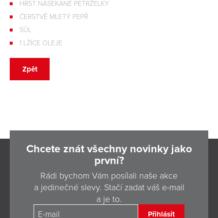
HRST NASEKANÉ PETRŽELKY
ČERSTVĚ MLETÝ PEPŘ
SŮL
1 LŽÍCE OLEJE
Zpět
Chcete znát všechny novinky jako
první?
Rádi bychom Vám posílali naše akce
a jedinečné slevy. Stačí zadat váš e-mail
a je to.
Přihlásit