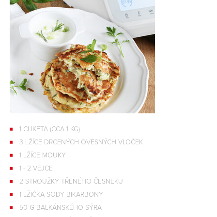
1 CUKETA (CCA 1 KG)
3 LŽÍCE DRCENÝCH OVESNÝCH VLOČEK
1 LŽÍCE MOUKY
1 - 2 VEJCE
2 STROUŽKY TŘENÉHO ČESNEKU
1 LŽIČKA SODY BIKARBONY
50 G BALKÁNSKÉHO SÝRA