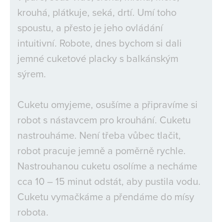
krouhá, plátkuje, seká, drtí. Umí toho
spoustu, a přesto je jeho ovládání
intuitivní. Robote, dnes bychom si dali
jemné cuketové placky s balkánským
sýrem.
Cuketu omyjeme, osušíme a připravíme si
robot s nástavcem pro krouhání. Cuketu
nastrouháme. Není třeba vůbec tlačit,
robot pracuje jemně a poměrně rychle.
Nastrouhanou cuketu osolíme a necháme
cca 10 – 15 minut odstát, aby pustila vodu.
Cuketu vymačkáme a přendáme do mísy
robota.