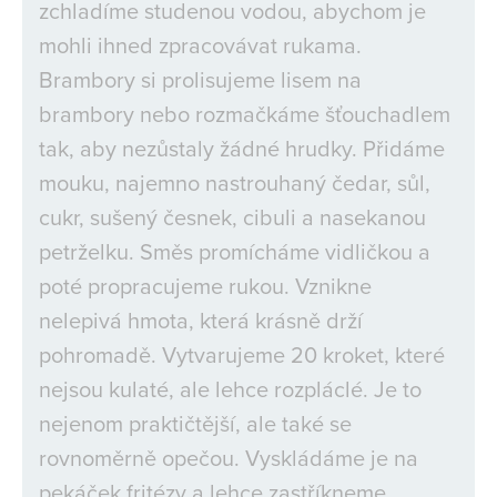
zchladíme studenou vodou, abychom je
mohli ihned zpracovávat rukama.
Brambory si prolisujeme lisem na
brambory nebo rozmačkáme šťouchadlem
tak, aby nezůstaly žádné hrudky. Přidáme
mouku, najemno nastrouhaný čedar, sůl,
cukr, sušený česnek, cibuli a nasekanou
petrželku. Směs promícháme vidličkou a
poté propracujeme rukou. Vznikne
nelepivá hmota, která krásně drží
pohromadě. Vytvarujeme 20 kroket, které
nejsou kulaté, ale lehce rozpláclé. Je to
nejenom praktičtější, ale také se
rovnoměrně opečou. Vyskládáme je na
pekáček fritézy a lehce zastříkneme