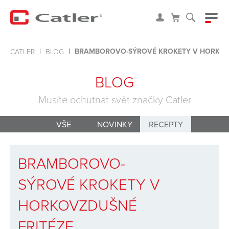
BRAMBOROVO-SÝROVÉ KROKETY V HORKOV
CATLER
BLOG
BLOG
Musíte ochutnat svět značky Catler
VŠE
NOVINKY
RECEPTY
BRAMBOROVO-
SÝROVÉ KROKETY V
HORKOVZDUŠNÉ
FRITÉZE