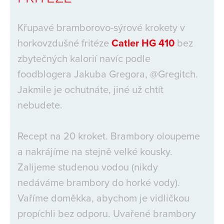
Křupavé bramborovo-sýrové krokety v
horkovzdušné fritéze
Catler HG 410
bez
zbytečných kalorií navíc podle
foodblogera Jakuba Gregora, @Gregitch.
Jakmile je ochutnáte, jiné už chtít
nebudete.
Recept na 20 kroket. Brambory oloupeme
a nakrájíme na stejně velké kousky.
Zalijeme studenou vodou (nikdy
nedáváme brambory do horké vody).
Vaříme doměkka, abychom je vidličkou
propíchli bez odporu. Uvařené brambory