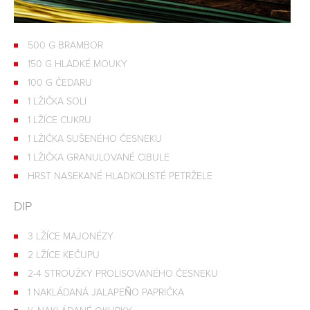
500 G BRAMBOR
150 G HLADKÉ MOUKY
100 G ČEDARU
1 LŽIČKA SOLI
1 LŽÍCE CUKRU
1 LŽIČKA SUŠENÉHO ČESNEKU
1 LŽIČKA GRANULOVANÉ CIBULE
HRST NASEKANÉ HLADKOLISTÉ PETRŽELE
DIP
3 LŽÍCE MAJONÉZY
2 LŽÍCE KEČUPU
2-4 STROUŽKY PROLISOVANÉHO ČESNEKU
1 NAKLÁDANÁ JALAPEÑO PAPRIČKA