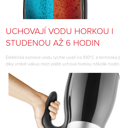
UCHOVAJÍ VODU HORKOU I
STUDENOU AŽ 6 HODIN
Elektrická konvice vodu rychle uvaří na 100°C a termoska ji
díky vrstvě vakua mezi plášti uchová horkou několik hodin.