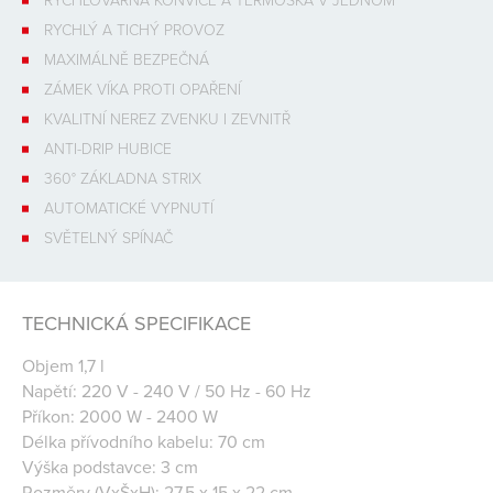
RYCHLÝ A TICHÝ PROVOZ
MAXIMÁLNĚ BEZPEČNÁ
ZÁMEK VÍKA PROTI OPAŘENÍ
KVALITNÍ NEREZ ZVENKU I ZEVNITŘ
ANTI-DRIP HUBICE
360° ZÁKLADNA STRIX
AUTOMATICKÉ VYPNUTÍ
SVĚTELNÝ SPÍNAČ
TECHNICKÁ SPECIFIKACE
Objem 1,7 l
Napětí: 220 V - 240 V / 50 Hz - 60 Hz
Příkon: 2000 W - 2400 W
Délka přívodního kabelu: 70 cm
Výška podstavce: 3 cm
Rozměry (VxŠxH): 27,5 x 15 x 22 cm