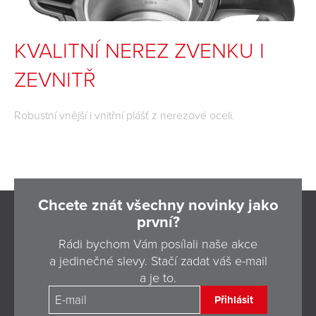
KVALITNÍ NEREZ ZVENKU I
ZEVNITŘ
Robustní vnější i vnitřní plášť z nerezové oceli.
Chcete znát všechny novinky jako
první?
Rádi bychom Vám posílali naše akce
a jedinečné slevy. Stačí zadat váš e-mail
a je to.
Přihlásit