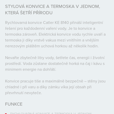
STYLOVÁ KONVICE A TERMOSKA V JEDNOM,
KTERÁ ŠETŘÍ PŘÍRODU
Rychlovarná konvice Catler KE 8140 přináší inteligentní
řešení pro každodenní vaření vody. Je to konvice a
termoska zároveň. Elektrická konvice vodu rychle uvaří a
termoska ji díky vrstvě vakua mezi vnitřním a vnějším
nerezovým pláštěm uchová horkou až několik hodin.
Nevařte zbytečně litry vody, šetřete čas, energii i životní
prostředí. Voda zůstane dostatečně horká na čaj i kávu s
minimem energie na dohřátí.
Konvice pracuje tiše a maximálně bezpečně – stěny jsou
chladné i při varu a díky zámku víka její obsah při
převrhnutí nevyteče.
FUNKCE
RYCHLOVARNÁ KONVICE A TERMOSKA V JEDNOM