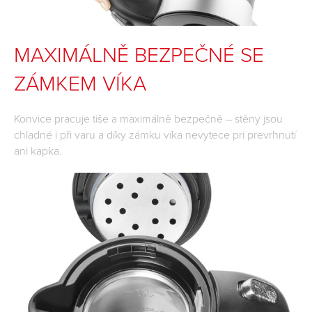
MAXIMÁLNĚ BEZPEČNÉ SE
ZÁMKEM VÍKA
Konvice pracuje tiše a maximálně bezpečně – stěny jsou
chladné i při varu a díky zámku víka nevytece pri prevrhnutí
ani kapka.