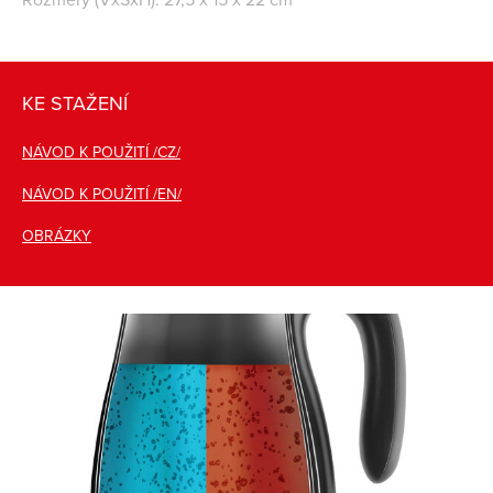
KE STAŽENÍ
NÁVOD K POUŽITÍ /CZ/
NÁVOD K POUŽITÍ /EN/
OBRÁZKY