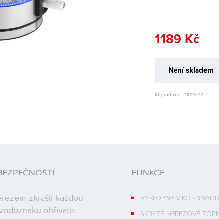
1189 Kč
Není skladem
ID produktu: 41014372
BEZPEČNOSTÍ
FUNKCE
nerezem zkrášlí každou
VÝKLOPNÉ VÍKO - SNADN
 vodoznaku ohříváte
SKRYTÉ NEREZOVÉ TOP