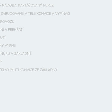
 NÁDOBA, KARTÁČOVANÝ NEREZ
 ZABUDOVANÉ V TĚLE KONVICE A VYPÍNAČI
PROVOZU
NÍ A PŘEHŘÁTÍ
UTÍ
CKY VYPNE
ŠŇŮRU V ZÁKLADNĚ
DY
ŘI VYJMUTÍ KONVICE ZE ZÁKLADNY