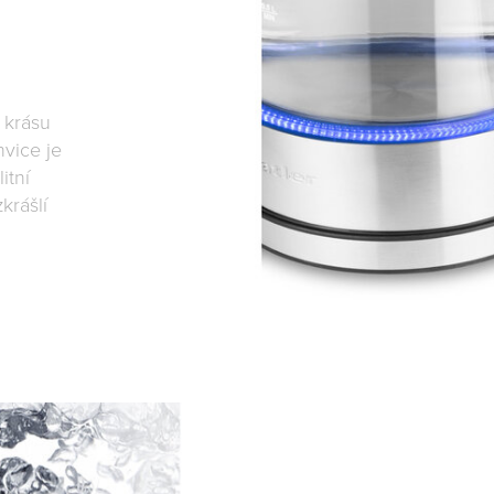
 krásu
nvice je
itní
krášlí