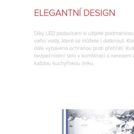
ELEGANTNÍ DESIGN
Díky LED podsvícení si užijete podmanivou
vařicí vody, které se můžete i dotknout. Ko
dále vybavena ochranou proti přehřátí. Kval
bezpečnostní sklo v kombinaci s nerezem z
každou kuchyňskou linku.