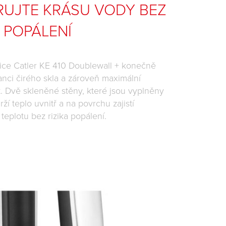
UJTE KRÁSU VODY BEZ
A POPÁLENÍ
ice Catler KE 410 Doublewall + konečně
anci čirého skla a zároveň maximální
. Dvě skleněné stěny, které jsou vyplněny
ží teplo uvnitř a na povrchu zajistí
eplotu bez rizika popálení.