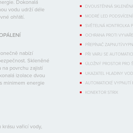
energie. Dokonalá
DVOUSTĚNNÁ SKLENĚNÁ
nou vodu udrží déle
MODRÉ LED PODSVÍCENÍ
né ohřátí.
SVĚTELNÁ KONTROLKA 
OPÁLENÍ
OCHRANA PROTI VYVAŘE
PŘEPÍNAČ ZAPNUTÍ/VYPN
konečně nabízí
PŘI VARU SE AUTOMATI
 bezpečnost. Skleněné
ÚLOŽNÝ PROSTOR PRO 
 na povrchu zajistí
UKAZATEL HLADINY VO
konalá izolace dvou
 s minimem energie
AUTOMATICKÉ VYPNUTÍ P
KONEKTOR STRIX
krásu vařicí vody,