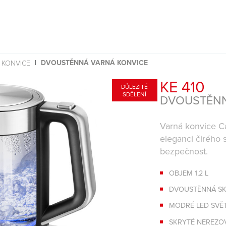
DVOUSTĚNNÁ VARNÁ KONVICE
 KONVICE
KE 410
DŮLEŽITÉ
SDĚLENÍ
DVOUSTĚNN
Varná konvice Ca
eleganci čirého 
bezpečnost.
OBJEM 1,2 L
DVOUSTĚNNÁ S
MODRÉ LED SVĚ
SKRYTÉ NEREZO