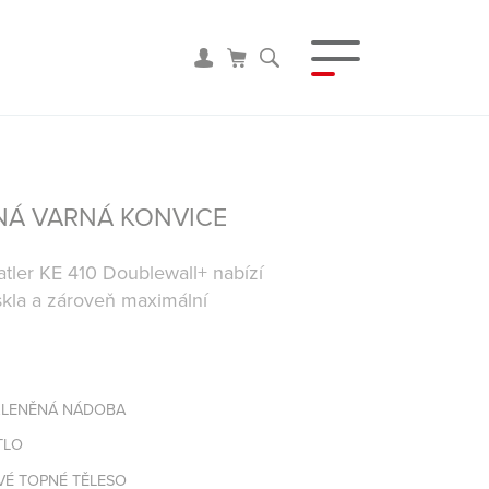
Á VARNÁ KONVICE
tler KE 410 Doublewall+ nabízí
skla a zároveň maximální
KLENĚNÁ NÁDOBA
TLO
VÉ TOPNÉ TĚLESO