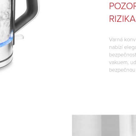
POZOR
RIZIK
Varná konv
nabízí eleg
bezpečnost
vakuem, udr
bezpečnou t