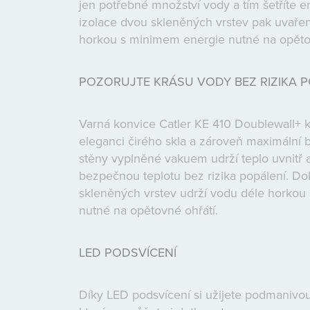
jen potřebné množství vody a tím šetříte 
izolace dvou skleněných vrstev pak uvaře
horkou s minimem energie nutné na opětov
POZORUJTE KRÁSU VODY BEZ RIZIKA P
Varná konvice Catler KE 410 Doublewall+ 
eleganci čirého skla a zároveň maximální
stěny vyplněné vakuem udrží teplo uvnitř a
bezpečnou teplotu bez rizika popálení. Do
skleněných vrstev udrží vodu déle horkou
nutné na opětovné ohřátí.
LED PODSVÍCENÍ
Díky LED podsvícení si užijete podmanivou 