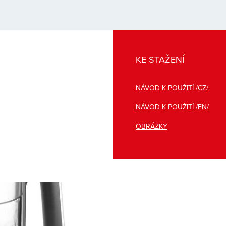
KE STAŽENÍ
NÁVOD K POUŽITÍ /CZ/
NÁVOD K POUŽITÍ /EN/
OBRÁZKY