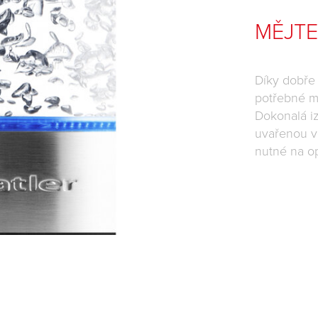
MĚJTE
Díky dobře
potřebné mn
Dokonalá i
uvařenou v
nutné na op