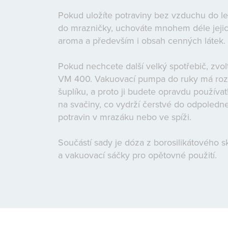
Pokud uložíte potraviny bez vzduchu do le
do mrazničky, uchováte mnohem déle jejich
aroma a především i obsah cenných látek.
Pokud nechcete další velký spotřebič, zvol
VM 400. Vakuovací pumpa do ruky má roz
šuplíku, a proto ji budete opravdu používat
na svačiny, co vydrží čerstvé do odpoledn
potravin v mrazáku nebo ve spíži.
Součástí sady je dóza z borosilikátového s
a vakuovací sáčky pro opětovné použití.