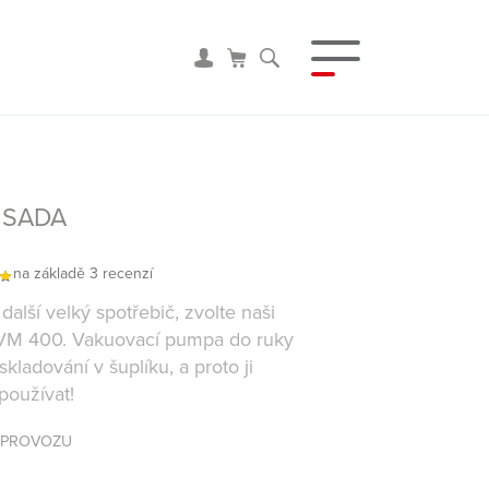
 SADA
na základě 3 recenzí
alší velký spotřebič, zvolte naši
VM 400. Vakuovací pumpa do ruky
kladování v šuplíku, a proto ji
používat!
Y PROVOZU