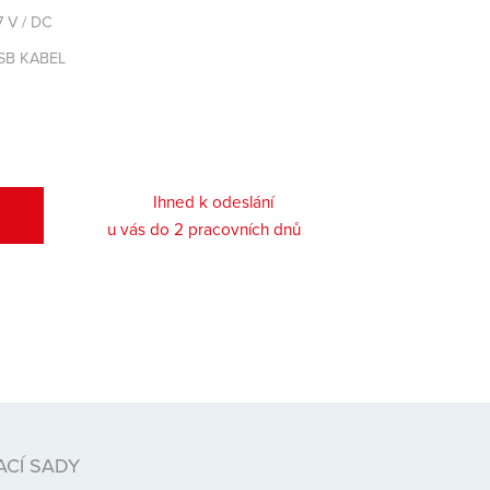
7 V / DC
SB KABEL
Ihned k odeslání
u vás do 2 pracovních dnů
CÍ SADY