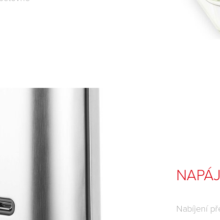
NAPÁJ
Nabíjení p