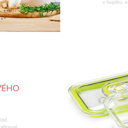
v šuplíku, 
VÉHO
klad
opětovné