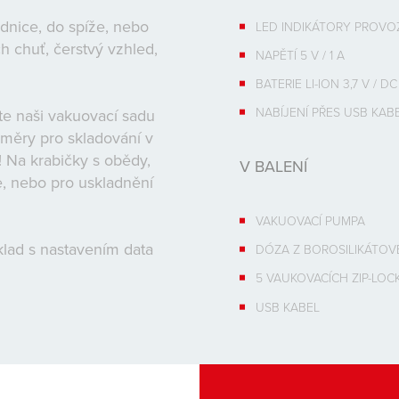
dnice, do spíže, nebo
LED INDIKÁTORY PROVO
 chuť, čerstvý vzhled,
NAPĚTÍ 5 V / 1 A
BATERIE LI-ION 3,7 V / DC
NABÍJENÍ PŘES USB KAB
te naši vakuovací sadu
měry pro skladování v
! Na krabičky s obědy,
V BALENÍ
e, nebo pro uskladnění
VAKUOVACÍ PUMPA
klad s nastavením data
DÓZA Z BOROSILIKÁTOV
5 VAUKOVACÍCH ZIP-LOC
USB KABEL