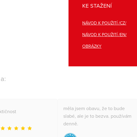
KE STAŽENÍ
NÁVOD K POUŽITÍ /CZ/
NÁVOD K POUŽITÍ /EN/
OBRÁZKY
a:
měla jsem obavu, že to bude
ktičnost
slabé, ale je to bezva. používám
denně.