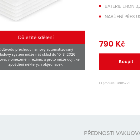
BATERIE LI-ION 3,
NABÍJENÍ PŘES U
Důležité sdělení
790 Kč
Z důvodu přechodu na nový automatizovaný
ladový systém může náš sklad do 10. 8. 2026
ovat v omezeném režimu, a proto může dojít ke
Koupit
zpoždění některých objednávek.
ID produktu: 41015221
PŘEDNOSTI VAKUOVA