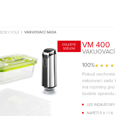
VAKUOVACÍ SADA
EČKY FÓLIÍ
VM 400
DŮLEŽITÉ
SDĚLENÍ
VAKUOVACÍ
100%
Pokud nechcete d
vakuovací sadu 
má rozměry pro s
budete opravdu 
LED INDIKÁTOR
NAPĚTÍ 5 V / 1 A