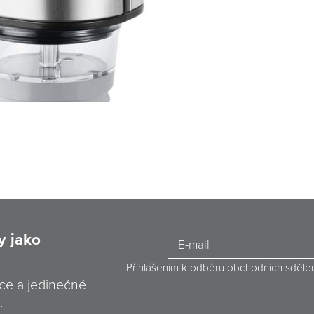
y jako
Přihlášením k odběru obchodních sděle
ce a jedinečné
.