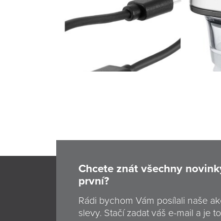
Chcete znát všechny novink
první?
Rádi bychom Vám posílali naše ak
slevy. Stačí zadat váš e-mail a je to