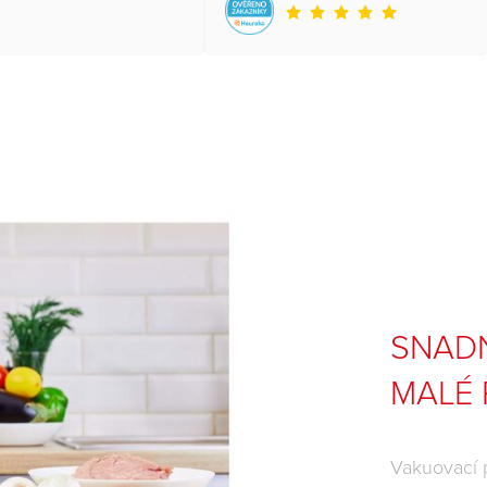
SNADN
MALÉ
Vakuovací 