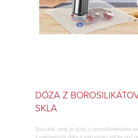
DÓZA Z BOROSILIKÁTO
SKLA
Součástí sady je dóza z borosilikátového s
s nastavením data a vakuovací sáčky pro 